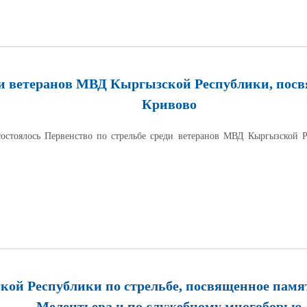
ди ветеранов МВД Кыргызской Республики, пос
Кривово
стоялось Первенство по стрельбе среди ветеранов МВД Кыргызской Р
ой Республики по стрельбе, посвященное памя
Мелентьева и по служебному многоборью