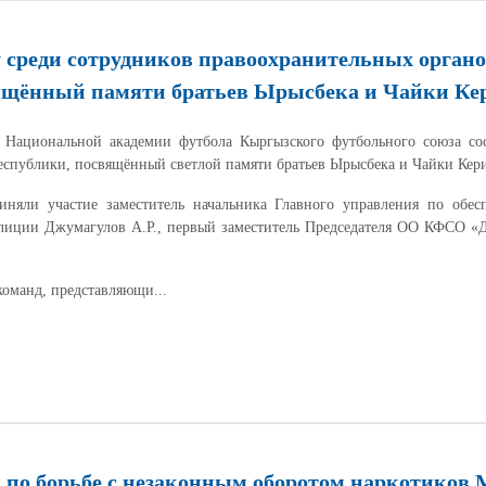
 среди сотрудников правоохранительных орган
ящённый памяти братьев Ырысбека и Чайки Ке
 Национальной академии футбола Кыргызского футбольного союза сос
еспублики, посвящённый светлой памяти братьев Ырысбека и Чайки Кер
иняли участие заместитель начальника Главного управления по обе
иции Джумагулов А.Р., первый заместитель Председателя ОО КФСО «Д
команд, представляющи...
по борьбе с незаконным оборотом наркотиков