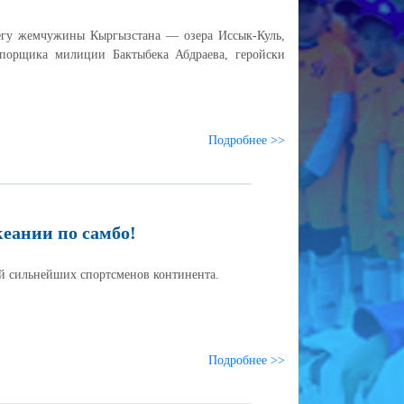
регу жемчужины Кыргызстана — озера Иссык-Куль,
порщика милиции Бактыбека Абдраева, геройски
Подробнее >>
еании по самбо!
ий сильнейших спортсменов континента.
Подробнее >>