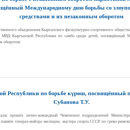
свящённый Международному дню борьбы со злоу
средствами и их незаконным оборотом
ественного объединения Кыргызского физкультурно-спортивного общест
ов МВД Кыргызской Республики по самбо среди детей, посвящённый 
м оборотом.
й Республики по борьбе күрөш, посвящённый 
Субанова Т.У.
алас прошёл лично-командный Чемпионат подразделений Министерс
памяти генерал-майора милиции, мастера спорта СССР по греко-римск