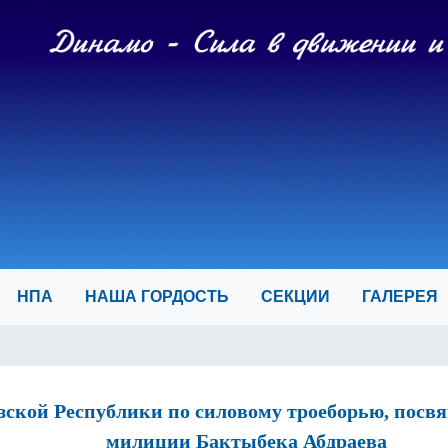
И
НПА
НАША ГОРДОСТЬ
СЕКЦИИ
ГАЛЕРЕ
кой Республики по силовому троеборью, пос
милиции Бактыбека Абдраева