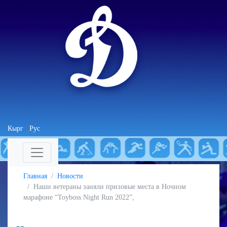
Кырг
Рус
Главная
Новости
Наши ветераны заняли призовые места в Ночном
марафоне “Toyboss Night Run 2022”,