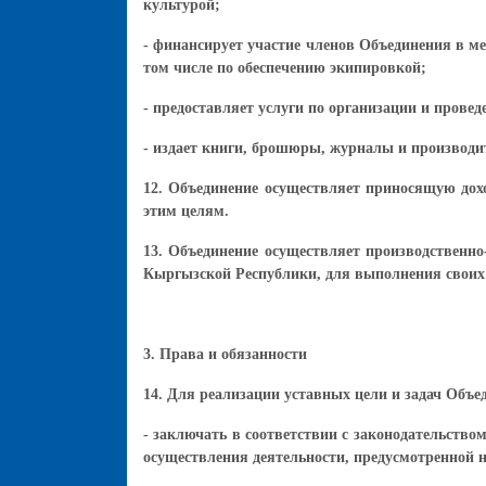
культурой;
- финансирует участие членов Объединения в м
том числе по обеспечению экипировкой;
- предоставляет услуги по организации и пров
- издает книги, брошюры, журналы и производи
12. Объединение осуществляет приносящую дох
этим целям.
13. Объединение осуществляет производственно
Кыргызской Республики, для выполнения своих
3. Права и обязанности
14. Для реализации уставных цели и задач Объе
- заключать в соответствии с законодательст
осуществления деятельности, предусмотренной 