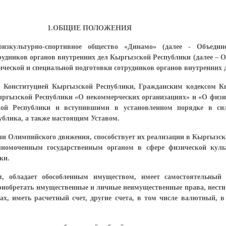
1.ОБЩИЕ ПОЛОЖЕНИЯ
изкультурно-спортивное общество «Динамо» (далее - Объедине
удников органов внутренних дел Кыргызской Республики (далее – О
ческой и специальной подготовки сотрудников органов внутренних д
ся Конституцией Кыргызской Республики, Гражданским кодексом 
ргызской Республики «О некоммерческих организациях» и «О физич
й Республики и вступившими в установленном порядке в сил
блика, а также настоящим Уставом.
ачи Олимпийского движения, способствует их реализации в Кыргызск
олномоченным государственным органом в сфере физической ку
ки.
, обладает обособленным имуществом, имеет самостоятельный 
риобретать имущественные и личные неимущественные права, нести
х, иметь расчетный счет, другие счета, в том числе валютный, в