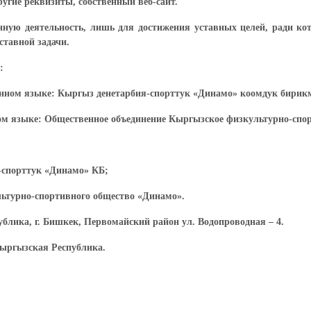
гие реквизиты, собственный веб-сайт.
нную деятельность, лишь для достижения уставных целей, ради кот
ставной задачи.
:
енном языке: Кыргыз денетарбия-спорттук «Динамо» коомдук бирик
м языке: Общественное объединение Кыргызское физкультурно-спо
-спорттук «Динамо» КБ;
ьтурно-спортивного общество «Динамо».
блика, г. Бишкек, Первомайский район ул. Водопроводная – 4.
Кыргызская Республика.