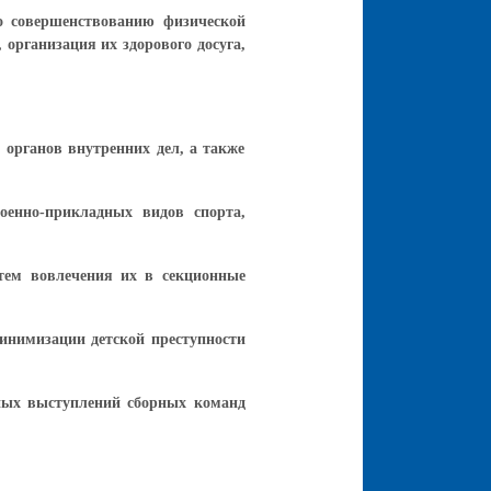
по совершенствованию физической
организация их здорового досуга,
 органов внутренних дел, а также
оенно-прикладных видов спорта,
тем вовлечения их в секционные
минимизации детской преступности
шных выступлений сборных команд