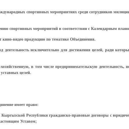
еждународных спортивных мероприятиях среди сотрудников милиции
едению спортивных мероприятий в соответствии с Календарным план
т кино-видео продукцию по тематике Объединения.
од деятельность исключительно для достижения целей, ради котор
-хозяйственную, в том числе предпринимательскую деятельность, 
 уставных целей.
динение имеет право:
вом Кыргызской Республики гражданско-правовые договоры с юриди
настоящим Уставом;