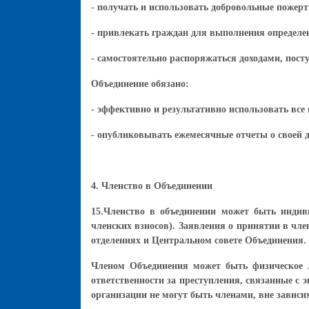
- получать и использовать добровольные пожер
- привлекать граждан для выполнения определе
- самостоятельно распоряжаться доходами, пос
Объединение обязано:
- эффективно и результативно использовать все 
- опубликовывать ежемесячные отчеты о своей д
4. Членство в Объединении
15.Членство в объединении может быть инди
членских взносов). Заявления о принятии в чл
отделениях и Центральном совете Объединения.
Членом Объединения может быть физическое л
ответственности за преступления, связанные с 
организации не могут быть членами, вне зависим