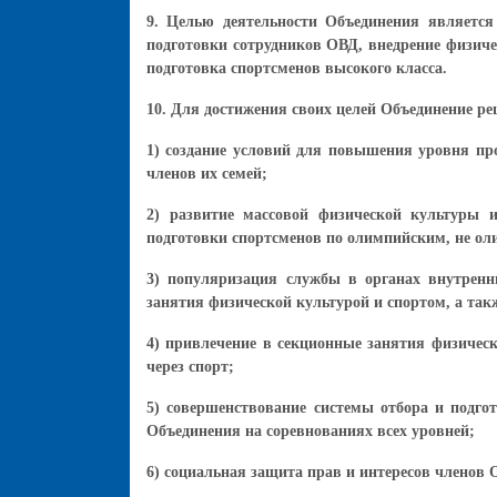
9. Целью деятельности Объединения является
подготовки сотрудников ОВД, внедрение физиче
подготовка спортсменов высокого класса.
10. Для достижения своих целей Объединение ре
1) создание условий для повышения уровня про
членов их семей;
2) развитие массовой физической культуры и
подготовки спортсменов по олимпийским, не о
3) популяризация службы в органах внутренн
занятия физической культурой и спортом, а так
4) привлечение в секционные занятия физичес
через спорт;
5) совершенствование системы отбора и подг
Объединения на соревнованиях всех уровней;
6) социальная защита прав и интересов членов 