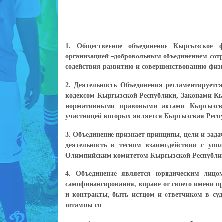
1. Общественное объединение Кыргызское ф
организацией –добровольным объединением сотр
содействия развитию и совершенствованию физи
2. Деятельность Объединения регламентирует
кодексом Кыргызской Республики, Законами Кы
нормативными правовыми актами Кыргызско
участницей которых является Кыргызская Респу
3. Объединение признает принципы, цели и зад
деятельность в тесном взаимодействии с уп
Олимпийским комитетом Кыргызской Республи
4. Объединение является юридическим лицом
самофинансирования, вправе от своего имени п
и контракты, быть истцом и ответчиком в суда
штампы со