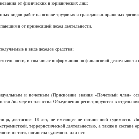
твования от физических и юридических лиц;
нных видов работ на основе трудовых и гражданско-правовых догов
тупающими от приносящей доход деятельности.
получаемые в виде доходов средства;
еятельности, в том числе информацию по финансовой деятельности н
видуальным и почетным (Присвоение звания «Почетный член» осв
енство /выходе из членства Объединения регистрируются в отдельно
ицо, достигшее 18 лет, не имеющее не погашенной судимости. Л
экстремисткой, террористической деятельностью, а также в составе 
ости от того, погашена судимость или нет.