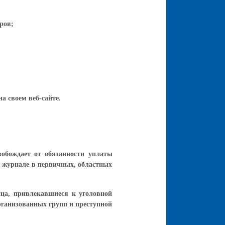
оров;
а своем веб-сайте.
обождает от обязанности уплаты
м журнале в первичных, областных
ица, привлекавшиеся к уголовной
организованных групп и преступной