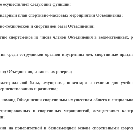
ие осуществляет следующие функции:
лендарный план спортивно-массовых мероприятий Объединения;
ьно-технической и спортивной базы Объединения;
астию спортсменов из числа членов Объединения в ведомственных,
тия среди сотрудников органов внутренних дел, спортивные празд
анд Объединения, а также их резерва;
о-материальной базы, имущества, инвентаря и техники для учебн
овершенствованию и развитию;
х команд Объединения спортивным имуществом общего и специально
но-тренировочных и спортивных мероприятий, осуществляет конт
ми;
ения на приоритетной и безвозмездной основе спортивными соор