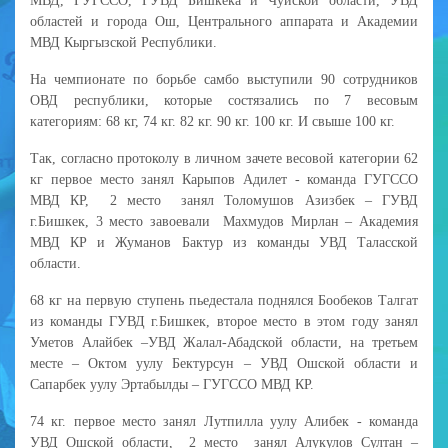
МВД, ГУГССО, ГУВД Бишкека и Чуйской области, УВД
областей и города Ош, Центрального аппарата и Академии
МВД Кыргызской Республики.
На чемпионате по борьбе самбо выступили 90 сотрудников
ОВД республики, которые состязались по 7 весовым
категориям: 68 кг, 74 кг. 82 кг. 90 кг. 100 кг. И свыше 100 кг.
Так, согласно протоколу в личном зачете весовой категории 62
кг первое место занял Карыпов Адилет - команда ГУГССО
МВД КР, 2 место занял Толомушов Азизбек – ГУВД
г.Бишкек, 3 место завоевали Махмудов Мирлан – Академия
МВД КР и Жуманов Бактур из команды УВД Таласской
области.
68 кг на первую ступень пьедестала поднялся Бообеков Талгат
из команды ГУВД г.Бишкек, второе место в этом году занял
Уметов Алайбек –УВД Жалал-Абадской области, на третьем
месте – Октом уулу Бектурсун – УВД Ошской области и
Сапарбек уулу Эртабылды – ГУГССО МВД КР.
74 кг. первое место занял Лутпилла уулу Алибек - команда
УВД Ошской области, 2 место занял Алукулов Султан –