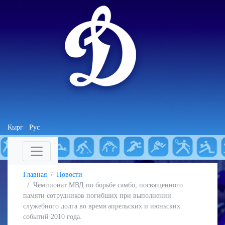
Кырг
Рус
Главная
Новости
Чемпионат МВД по борьбе самбо, посвященного
памяти сотрудников погибших при выполнении
служебного долга во время апрельских и июньских
событий 2010 года.