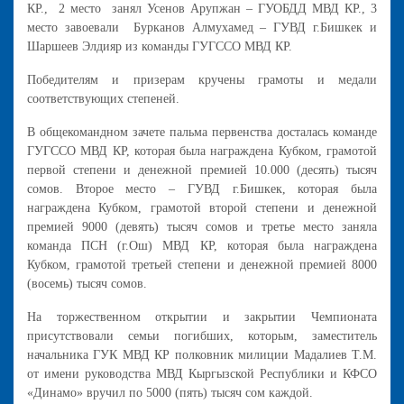
КР., 2 место занял Усенов Арупжан – ГУОБДД МВД КР., 3
место завоевали Бурканов Алмухамед – ГУВД г.Бишкек и
Шаршеев Элдияр из команды ГУГССО МВД КР.
Победителям и призерам кручены грамоты и медали
соответствующих степеней.
В общекомандном зачете пальма первенства досталась команде
ГУГССО МВД КР, которая была награждена Кубком, грамотой
первой степени и денежной премией 10.000 (десять) тысяч
сомов. Второе место – ГУВД г.Бишкек, которая была
награждена Кубком, грамотой второй степени и денежной
премией 9000 (девять) тысяч сомов и третье место заняла
команда ПСН (г.Ош) МВД КР, которая была награждена
Кубком, грамотой третьей степени и денежной премией 8000
(восемь) тысяч сомов.
На торжественном открытии и закрытии Чемпионата
присутствовали семьи погибших, которым, заместитель
начальника ГУК МВД КР полковник милиции Мадалиев Т.М.
от имени руководства МВД Кыргызской Республики и КФСО
«Динамо» вручил по 5000 (пять) тысяч сом каждой.