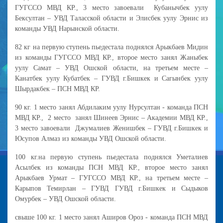
ГУГССО МВД КР., 3 место завоевали Кубанычбек уулу
Бексултан – УВД Таласской области и Элисбек уулу Эрнис из
команды УВД Нарынской области.
82 кг на первую ступень пьедестала поднялся Арыкбаев Мидин
из команды ГУГССО МВД КР., второе место занял Жаныбек
уулу Самат – УВД Ошской области, на третьем месте –
Канатбек уулу Кубатбек – ГУВД г.Бишкек и Сагынбек уулу
Шырдакбек – ПСН МВД КР.
90 кг. 1 место занял Абдилаким уулу Нурсултан - команда ПСН
МВД КР., 2 место занял Шинеев Эрнис – Академии МВД КР.,
3 место завоевали Джумалиев Женишбек – ГУВД г.Бишкек и
Юсупов Алмаз из команды УВД Ошской области.
100 кг.на первую ступень пьедестала поднялся Уметалиев
Асылбек из команды ПСН МВД КР., второе место занял
Арыкбаев Урмат – ГУГССО МВД КР., на третьем месте –
Карыпов Темирлан – ГУВД ГУВД г.Бишкек и Сыдыков
Омурбек – УВД Ошской области.
свыше 100 кг. 1 место занял Аширов Ороз - команда ПСН МВД