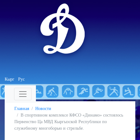
Кырг
Рус
Главная
Новости
В спортивном комплексе КФСО «Динамо» состоялось
Первенство Ца МВД Кыргызской Республики по
служебному многоборью и стрельбе.