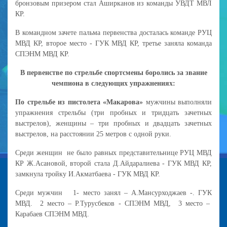
бронзовым призером стал Аширканов из команды УВДТ МВЛ
КР.
В командном зачете пальма первенства досталась команде РУЦ
МВД КР, второе место - ГУК МВД КР, третье заняла команда
СПЭНМ МВД КР.
В первенстве по стрельбе спортсмены боролись за звание
чемпиона в следующих упражнениях:
По стрельбе из пистолета «Макарова»
мужчины выполняли
упражнения стрельбы (три пробных и тридцать зачетных
выстрелов), женщины – три пробных и двадцать зачетных
выстрелов, на расстоянии 25 метров с одной руки.
Среди женщин не было равных представительнице РУЦ МВД
КР Ж.Асановой, второй стала Д.Айдаралиева - ГУК МВД КР,
замкнула тройку И.Акматбаева - ГУК МВД КР.
Среди мужчин 1- место занял – А.Мансурходжаев -. ГУК
МВД. 2 место – Р.Турусбеков - СПЭНМ МВД, 3 место –
Карабаев СПЭНМ МВД.