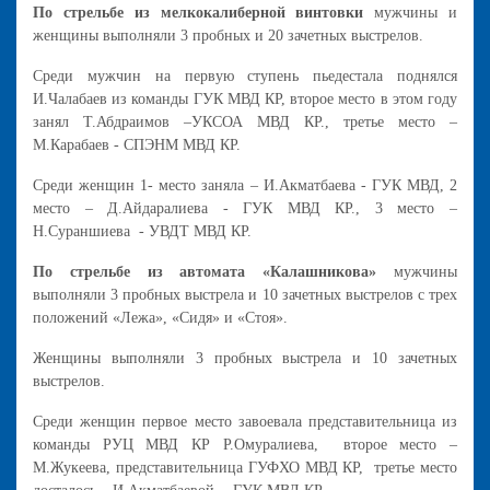
По стрельбе из мелкокалиберной винтовки
мужчины и
женщины выполняли 3 пробных и 20 зачетных выстрелов.
Среди мужчин на первую ступень пьедестала поднялся
И.Чалабаев из команды ГУК МВД КР, второе место в этом году
занял Т.Абдраимов –УКСОА МВД КР., третье место –
М.Карабаев - СПЭНМ МВД КР.
Среди женщин 1- место заняла – И.Акматбаева - ГУК МВД, 2
место – Д.Айдаралиева - ГУК МВД КР., 3 место –
Н.Сураншиева - УВДТ МВД КР.
По стрельбе из автомата «Калашникова»
мужчины
выполняли 3 пробных выстрела и 10 зачетных выстрелов с трех
положений «Лежа», «Сидя» и «Стоя».
Женщины выполняли 3 пробных выстрела и 10 зачетных
выстрелов.
Среди женщин первое место завоевала представительница из
команды РУЦ МВД КР Р.Омуралиева, второе место –
М.Жукеева, представительница ГУФХО МВД КР, третье место