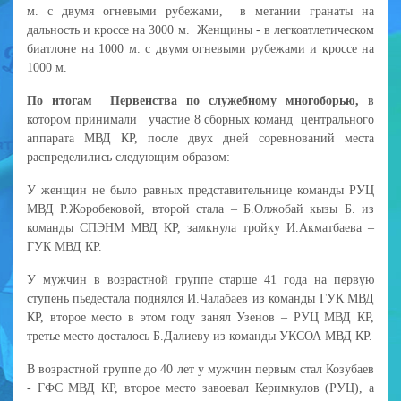
м. с двумя огневыми рубежами, в метании гранаты на
дальность и кроссе на 3000 м. Женщины - в легкоатлетическом
биатлоне на 1000 м. с двумя огневыми рубежами и кроссе на
1000 м.
По итогам Первенства по служебному многоборью,
в
котором принимали участие 8 сборных команд центрального
аппарата МВД КР, после двух дней соревнований места
распределились следующим образом:
У женщин не было равных представительнице команды РУЦ
МВД Р.Жоробековой, второй стала – Б.Олжобай кызы Б. из
команды СПЭНМ МВД КР, замкнула тройку И.Акматбаева –
ГУК МВД КР.
У мужчин в возрастной группе старше 41 года на первую
ступень пьедестала поднялся И.Чалабаев из команды ГУК МВД
КР, второе место в этом году занял Узенов – РУЦ МВД КР,
третье место досталось Б.Далиеву из команды УКСОА МВД КР.
В возрастной группе до 40 лет у мужчин первым стал Козубаев
- ГФС МВД КР, второе место завоевал Керимкулов (РУЦ), а