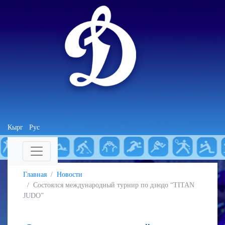
Кырг
Рус
Главная
Новости
Cостоялся международный турнир по дзюдо “TITAN
JUDO”