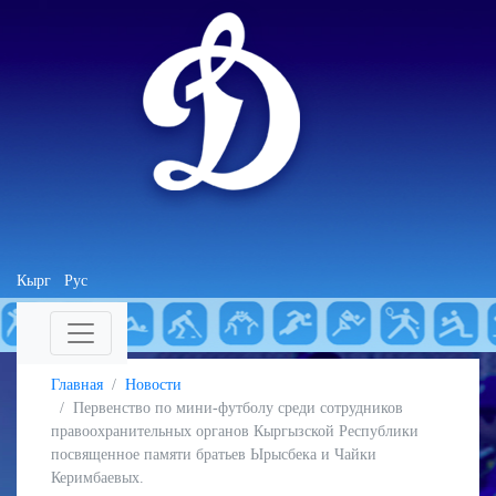
Кырг
Рус
Главная
Новости
Первенство по мини-футболу среди сотрудников
правоохранительных органов Кыргызской Республики
посвященное памяти братьев Ырысбека и Чайки
Керимбаевых.