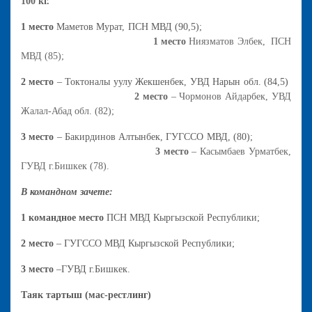
100 кг.
1 место
Маметов Мурат, ПСН МВД (90,5);
1 место
Ниязматов Элбек, ПСН
МВД (85);
2 место
– Токтоналы уулу Жекшенбек, УВД Нарын обл. (84,5)
2 место
– Чормонов Айдарбек, УВД
Жалал-Абад обл. (82);
3 место
– Бакирдинов Алтынбек, ГУГССО МВД, (80);
3 место
– Касымбаев Урматбек,
ГУВД г.Бишкек (78).
В командном зачете:
1 командное место
ПСН МВД Кыргызской Республики;
2 место
– ГУГССО МВД Кыргызской Республики;
3 место
–ГУВД г.Бишкек.
Таяк тартыш (мас-рестлинг)