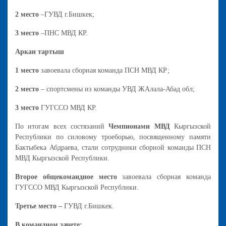
2 место
–ГУВД г.Бишкек;
3 место
–ПНС МВД КР.
Аркан тартыш
1 место
завоевала сборная команда ПСН МВД КР;
2 место
– спортсмены из команды УВД ЖАлала-Абад обл;
3 место
ГУГССО МВД КР.
По итогам всех состязаний
Чемпионами МВД
Кыргызской
Республики по силовому троеборью, посвященному памяти
Бактыбека Абдраева, стали сотрудники сборной команды ПСН
МВД Кыргызской Республики.
Второе общекомандное место
завоевала сборная команда
ГУГССО МВД Кыргызской Республики.
Третье место –
ГУВД г.Бишкек.
В командном зачете: