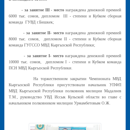
- за занятое III - место
награждена денежной премией
6000 тыс. сомов, дипломом III - степени и Кубком сборная
команда ГУВД г.Бишкек;
- за занятое II- место
награждена денежной премией
8000 тыс. сомов, дипломом II - степени и Кубком сборная
команда ГУГССО МВД Кыргызской Республики;
- за занятое I- место
награждена денежной премией
10000 тыс. сомов, дипломом I - степени и Кубком команда
ПСН МВД Кыргызской Республики.
На торжественном закрытии Чемпионата МВД
Кыргызской Республики присутствовали начальник УПФП
МВД Кыргызской Республики полковник милиции Мадалиев
Т.М., руководство УВД Иссык Кульской области во главе с
начальником полковником милиции Урмамбетовым О.Ж.