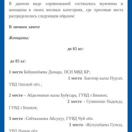
В данном виде соревнований состязались мужчины и
женщины в своих весовых категориях, где призовые места
распределились следующем образом:
В личном зачете
Женщины:
до 65 кг:
до 85 кг:
1 место
Бейшенбаева Динара, ПСН МВД КР;
1 место
Бактияр кызы Нурзат,
УВД Ошской обл.;
2 место
– Абдилманап кызы Бубусара, ГУВД г.Бишкек;
2 место
– Гуляшенко Надежда,
ГУВД г.Бишкек;
3 место
–Сейтказиева Айсулуу, ГУВД Чуй обл.
3 место
–Жунушбаева Гулиза,
УВД Нарын обл.