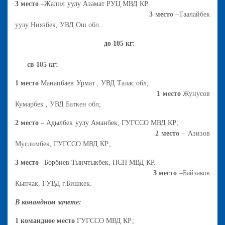
3 место
–Жалил уулу Азамат РУЦ МВД КР.
3 место
–Таалайбек
уулу Ниязбек, УВД Ош обл.
до 105 кг:
св 105 кг:
1 место
Манапбаев Урмат , УВД Талас обл;
1 место
Жунусов
Кумарбек , УВД Баткен обл;
2 место
– Адылбек уулу Аманбек, ГУГССО МВД КР;
2 место
– Азизов
Муслимбек, ГУГССО МВД КР;
3 место
–Борбиев Тынчтыкбек, ПСН МВД КР.
3
место
–Байзаков
Кыпчак, ГУВД г.Бишкек.
В командном зачете:
1 командное место
ГУГССО МВД КР;