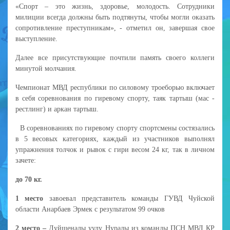
«Спорт – это жизнь, здоровье, молодость. Сотрудники
милиции всегда должны быть подтянуты, чтобы могли оказать
сопротивление преступникам», - отметил он, завершая свое
выступление.
Далее все присутствующие почтили память своего коллеги
минутой молчания.
Чемпионат МВД республики по силовому троеборью включает
в себя соревнования по гиревому спорту, таяк тартыш (мас -
рестлинг) и аркан тартыш.
В соревнованиях по гиревому спорту спортсмены состязались
в 5 весовых категориях, каждый из участников выполнял
упражнения толчок и рывок с гири весом 24 кг, так в личном
зачете:
до 70 кг.
1 место
завоевал представитель команды ГУВД Чуйской
области Анарбаев Эрмек с результатом 99 очков
2 место –
Дуйшеналы уулу Нуралы из команды ПСН МВД КР