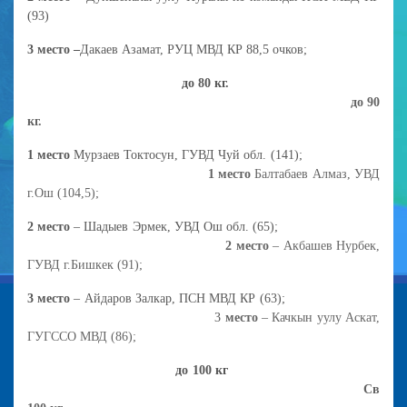
(93)
3 место –
Дакаев Азамат, РУЦ МВД КР 88,5 очков;
до 80 кг.
до 90
кг.
1 место
Мурзаев Токтосун, ГУВД Чуй обл. (141);
1 место
Балтабаев Алмаз, УВД
г.Ош (104,5);
2 место
– Шадыев Эрмек, УВД Ош обл. (65);
2 место
– Акбашев Нурбек,
ГУВД г.Бишкек (91);
3 место
– Айдаров Залкар, ПСН МВД КР (63);
3
место
– Качкын уулу Аскат,
ГУГССО МВД (86);
до 100 кг
Св