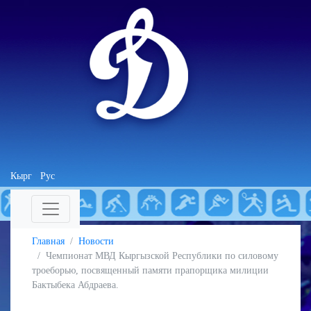
Кырг
Рус
Главная
Новости
Чемпионат МВД Кыргызской Республики по силовому
троеборью, посвященный памяти прапорщика милиции
Бактыбека Абдраева.