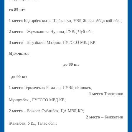
св 85 кг:
1 место
Кадырбек кызы Шайыргул, УВД Жалал-Абадской обл.;
2 место
– Жумаканова Нурипа, ГУВД Чуй обл;
3 место
–Тогузбаева Мээрим, ГУГССО МВД КР.
Мужчины:
до 80 кг:
до 90 кг:
1 место
Термичеков Рамазан, ГУВД г.Бишкек;
1 место
Тологонов
Мундузбек , ГУГССО МВД КР;
2 место
– Божоев Субанбек, ЦА МВД КР;
2 место
– Кенжетаев
Жаныбек, УВД Талас обл.;