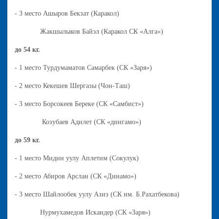
- 3 место Ашыров Бекзат (Каракол)
Жакшылыков Байэл (Каракол СК «Алга»)
до 54 кг.
- 1 место Турдумаматов Самарбек (СК «Заря»)
- 2 место Кекешев Шергазы (Чон-Таш)
- 3 место Борсокеев Береке (СК «Самбист»)
Козубаев Адилет (СК «дингамо»)
до 59 кг.
- 1 место Мидин уулу Аплетим (Сокулук)
- 2 место Абиров Арслан (СК «Динамо»)
- 3 место Шайлообек уулу Азиз (СК им. Б.Рахатбекова)
Нурмухамедов Искандер (СК «Заря»)