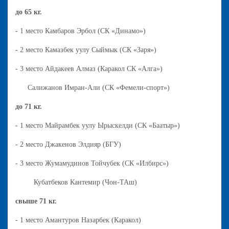
до 65 кг.
- 1 место Камбаров Эрбол (СК «Динамо»)
- 2 место Камазбек уулу Сыймык (СК «Заря»)
- 3 место Айдакеев Алмаз (Каракол СК «Алга»)
Салижанов Имран-Али (СК «Фемели-спорт»)
до 71 кг.
- 1 место Майрамбек уулу Ырыскелди (СК «Баатыр»)
- 2 место Джакенов Элдияр (БГУ)
- 3 место Жумамудинов Тойчубек (СК «Илбирс»)
Кубатбеков Кантемир (Чон-ТАш)
свыше 71 кг.
- 1 место Амантуров Назарбек (Каракол)