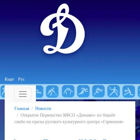
Кырг
Рус
Главная
Новости
Открытое Первенство КФСО «Динамо» по борьбе
самбо на призы русского культурного центра «Гармония»