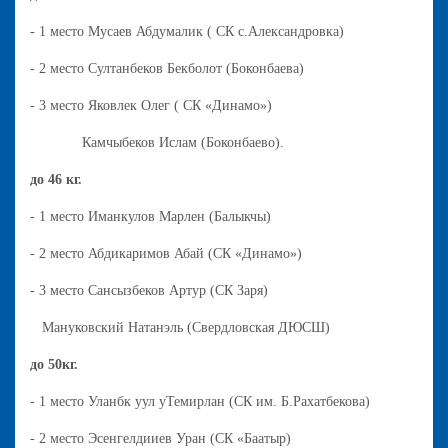
- 1 место Мусаев Абдумалик ( СК с.Александровка)
- 2 место Султанбеков Бекболот (Боконбаева)
- 3 место Яковлек Олег ( СК «Динамо»)
Камчыбеков Ислам (Боконбаево).
до 46 кг.
- 1 место Иманкулов Марлен (Балыкчы)
- 2 место Абдикаримов Абай (СК «Динамо»)
- 3 место Сансызбеков Артур (СК Заря)
Мануковский Натанэль (Свердловская ДЮСШ)
до 50кг.
- 1 место Уланбк уул уТемирлан (СК им. Б.Рахатбекова)
- 2 место Эсенгелдииев Уран (СК «Баатыр)