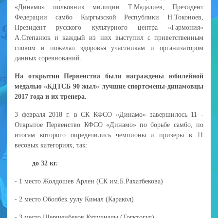
«Динамо» полковник милиции Т.Мадалиев, Президент
Федерации самбо Кыргызской Республики Н.Токоноев,
Президент русского культурного центра «Гармония»
А.Степанюк и каждый из них выступил с приветственным
словом и пожелал здоровья участникам и организатором
данных соревнований.
На открытии Первенства были награждены юбилейной
медалью «КДТСБ 90 жыл» лучшие спортсмены-динамовцы
2017 года и их тренера.
3 февраля 2018 г. в СК КФСО «Динамо» завершилось 11 -
Открытое Первенство КФСО «Динамо» по борьбе самбо, по
итогам которого определились чемпионы и призеры в 11
весовых категориях, так:
до 32 кг.
- 1 место Жолдошев Арлен (СК им.Б.Рахатбекова)
- 2 место Оболбек уулу Кимал (Каракол)
- 3 место Шершенбеков Кутманалы (Тогктогул)