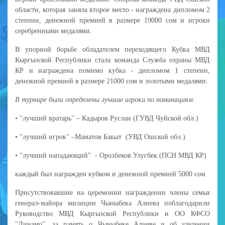
области, которая заняла второе место - награждена дипломом 2
степени, денежной премией в размере 19000 сом и игроки
серебренными медалями.
В упорной борьбе обладателем переходящего Кубка МВД
Кыргызской Республики стала команда Служба охраны МВД
КР и награждена помимо кубка - дипломом 1 степени,
денежной премией в размере 21000 сом и золотыми медалями.
В турнире были определены лучшие игроки по номинациям:
• "лучший вратарь" – Кадыров Руслан (ГУВД Чуйской обл.)
• "лучший игрок" –Маматов Бакыт (УВД Ошской обл.)
• "лучший нападающий" - Орозбеков Улугбек (ПСН МВД КР)
каждый был награжден кубком и денежной премией 5000 сом
Присутствовавшие на церемонии награждении члены семьи
генерал-майора милиции Чыныбека Алиева поблагодарили
Руководство МВД Кыргызской Республики и ОО КФСО
"Динамо", за память о Чыныбеке Алиеве и об уделении