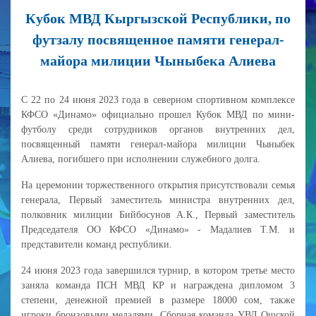
Кубок МВД Кыргызской Республики, по
футзалу посвященное памяти генерал-
майора милиции Чыныбека Алиева
С 22 по 24 июня 2023 года в северном спортивном комплексе
КФСО «Динамо» официально прошел Кубок МВД по мини-
футболу среди сотрудников органов внутренних дел,
посвященный памяти генерал-майора милиции Чыныбек
Алиева, погибшего при исполнении служебного долга.
На церемонии торжественного открытия присутствовали семья
генерала, Первый заместитель министра внутренних дел,
полковник милиции Бийбосунов А.К., Первый заместитель
Председателя ОО КФСО «Динамо» - Мадалиев Т.М. и
представители команд республики.
24 июня 2023 года завершился турнир, в котором третье место
заняла команда ПСН МВД КР и награждена дипломом 3
степени, денежной премией в размере 18000 сом, также
игроки бронзовыми медалями. Сборная команда УВД Ошской