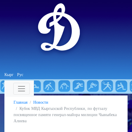
Кырг
Рус
Главная
Новости
Кубок МВД Кыргызской Республики, по футзалу
посвященное памяти генерал-майора милиции Чыныбека
Алиева