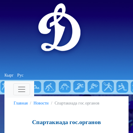
Кырг
Рус
Главная
Новости
Спартакиада гос.органов
Спартакиада гос.органов