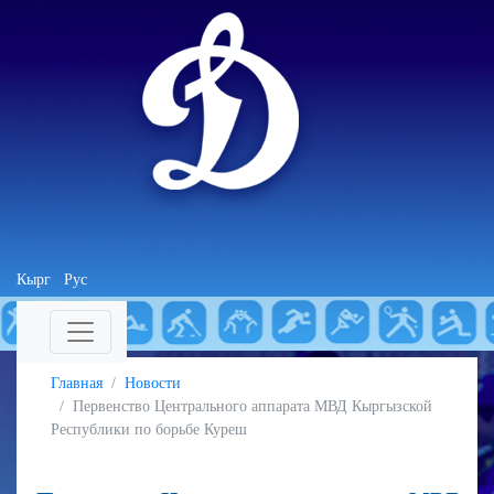
Кырг
Рус
Главная
Новости
Первенство Центрального аппарата МВД Кыргызской
Республики по борьбе Куреш