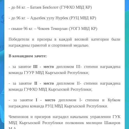
- до 84 кг. – Батаев Бекболот (ГУФХО МВД КР)
- до 96 кг. – Адылбек уулу Нурбек (РУЦ МВД КР)
- свыше 96 кг. – Чокоев Темирлан (УОГЗ МВД КР)
Победители и призеры в каждой весовой категории были
награждены грамотой и спортивной медалью.
В командном зачете:
- за занятое
III - место
дипломом III- степени награждена
команда ГУУР МВД Кыргызской Республики;
- за занятое
II - место
дипломом II- степени награждена
команда ГУФХО МВД Кыргызской Республики;
- за занятое
I - место
дипломом I- степени и Кубком
награждена команда РУЦ МВД Кыргызской Республики.
Чемпионов и призеров наградил начальник управлении ГУК
МВД Кыргызской Республики полковник милиции Шакиров
М.А.