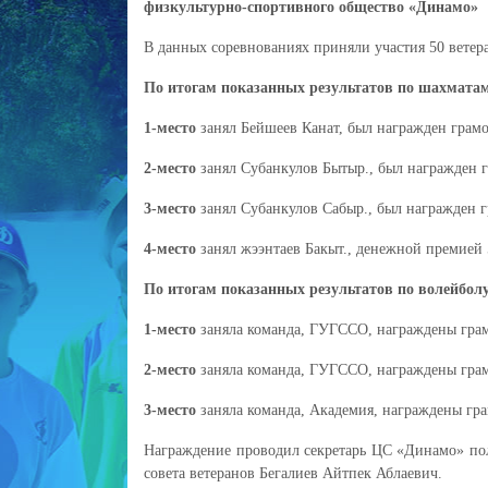
физкультурно-спортивного общество «Динамо»
В данных соревнованиях приняли участия 50 вете
По итогам показанных результатов по шахмата
1-место
занял Бейшеев Канат, был награжден грамо
2-место
занял Субанкулов Бытыр., был награжден 
3-место
занял Субанкулов Сабыр., был награжден г
4-место
занял жээнтаев Бакыт., денежной премией 5
По итогам показанных результатов по волейболу
1-место
заняла команда, ГУГССО, награждены грам
2-место
заняла команда, ГУГССО, награждены гра
3-место
заняла команда, Академия, награждены гр
Награждение проводил секретарь ЦС «Динамо» по
совета ветеранов Бегалиев Айтпек Аблаевич.