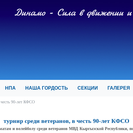
И
НПА
НАША ГОРДОСТЬ
СЕКЦИИ
ГАЛЕРЕ
в честь 90-лет КФСО
турнир среди ветеранов, в честь 90-лет КФСО
матам и волейболу среди ветеранов МВД Кыргызской Республики, 