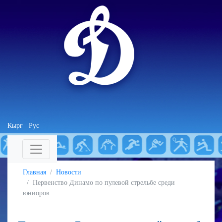
Кырг
Рус
Главная
Новости
Первенство Динамо по пулевой стрельбе среди
юниоров