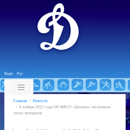
Кырг
Рус
Главная
Новости
8 ноября 2022 года ОО КФСО «Динамо» чествовало
своих ветеранов