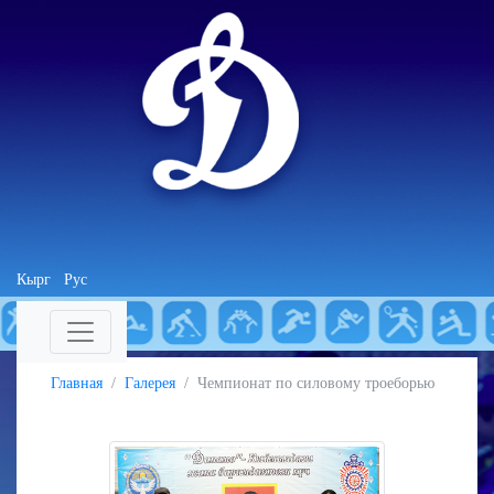
Кырг
Рус
Главная
Галерея
Чемпионат по силовому троеборью