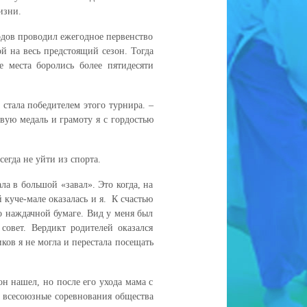
изни.
годов проводил ежегодное первенство
й на весь предстоящий сезон. Тогда
 места боролись более пятидесяти
стала победителем этого турнира. –
вую медаль и грамоту я с гордостью
егда не уйти из спорта.
а в большой «завал». Это когда, на
 куче-мале оказалась и я. К счастью
по наждачной бумаге. Вид у меня был
совет. Вердикт родителей оказался
ков я не могла и перестала посещать
н нашел, но после его ухода мама с
а всесоюзные соревнования общества