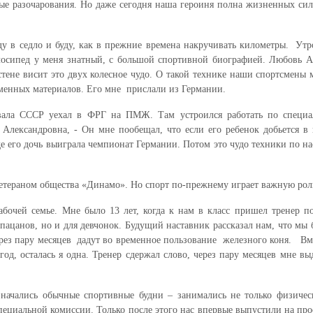
ые разочарования. Но даже сегодня наша героиня полна жизненных сил
яду в седло и буду, как в прежние времена накручивать километры. Утр
елосипед у меня знатный, с большой спортивной биографией. Любовь А
тене висит это двух колесное чудо. О такой технике наши спортсмены м
менных материалов. Его мне прислали из Германии.
вала СССР уехал в ФРГ на ПМЖ. Там устроился работать по специа
 Александровна, - Он мне пообещал, что если его ребенок добьется в 
де его дочь выиграла чемпионат Германии. Потом это чудо техники по нас
етераном общества «Динамо». Но спорт по-прежнему играет важную роль
абочей семье. Мне было 13 лет, когда к нам в класс пришел тренер п
ацанов, но и для девчонок. Будущий наставник рассказал нам, что мы б
рез пару месяцев дадут во временное пользование железного коня. Вм
од, осталась я одна. Тренер сдержал слово, через пару месяцев мне вы
начались обычные спортивные будни – занимались не только физиче
циальной комиссии. Только после этого нас впервые выпустили на проез