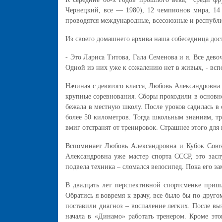
Чернецкий, все — 1980), 12 чемпионов мира, 1
проводятся международные, всесоюзные и республ
Из своего домашнего архива наша собеседница дос
- Это Лариса Титова, Гала Семенова и я. Все дев
Одной из них уже к сожалению нет в живых, - всп
Начиная с девятого класса, Любовь Александровн
крупные соревнования. Сборы проходили в основн
бежала в местную школу. После уроков садилась в
более 50 километров. Тогда школьным знаниям, тр
вмиг отстранят от тренировок. Страшнее этого для
Вспоминает Любовь Александровна и Кубок Союза
Александровна уже мастер спорта СССР, это засл
подвела техника – сломался велосипед. Пока его з
В двадцать лет перспективной спортсменке пришл
Обратись я вовремя к врачу, все было бы по-друго
поставили диагноз – воспаление легких. После в
начала в «Динамо» работать тренером. Кроме это