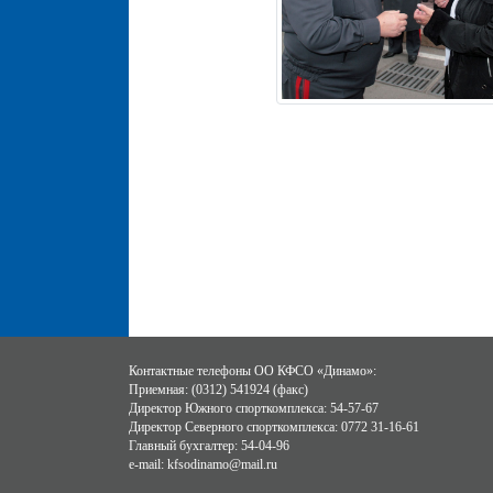
Контактные телефоны ОО КФСО «Динамо»:
Приемная: (0312) 541924 (факс)
Директор Южного спорткомплекса: 54-57-67
Директор Северного спорткомплекса: 0772 31-16-61
Главный бухгалтер: 54-04-96
e-mail: kfsodinamo@mail.ru