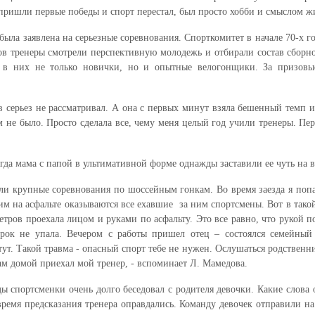
 пришли первые победы и спорт перестал, был просто хобби и смыслом ж
 была заявлена на серьезные соревнования. Спорткомитет в начале 70-х 
ов тренеры смотрели перспективную молодежь и отбирали состав сборно
в них не только новички, но и опытные велогонщики. За призовые
 серьез не рассматривал. А она с первых минут взяла бешенный темп и 
 не было. Просто сделала все, чему меня целый год учили тренеры. Пер
а мама с папой в ультимативной форме однажды заставили ее чуть на вс
ли крупные соревнования по шоссейным гонкам. Во время заезда я попал
им на асфальте оказываются все ехавшие за ним спортсмены. Вот в такой
етров проехала лицом и руками по асфальту. Это все равно, что рукой 
орок не упала. Вечером с работы пришел отец – состоялся семейный 
ут. Такой травма - опасный спорт тебе не нужен. Ослушаться родственни
нам домой приехал мой тренер, - вспоминает Л. Мамедова.
спортсменки очень долго беседовал с родителя девочки. Какие слова о
время предсказания тренера оправдались. Команду девочек отправили н