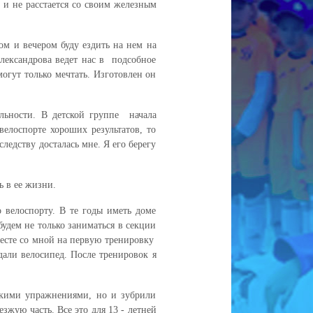
 и не расстается со своим железным
ом и вечером буду ездить на нем на
лександрова ведет нас в подсобное
огут только мечтать. Изготовлен он
льности. В детской группе начала
велоспорте хороших результатов, то
ледству досталась мне. Я его берегу
 в ее жизни.
о велоспорту. В те годы иметь доме
удем не только заниматься в секции
есте со мной на первую тренировку
дали велосипед. После тренировок я
скими упражнениями, но и зубрили
жую часть. Все это для 13 - летней