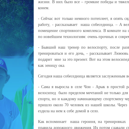
жизни. В них было все – громкие победы и тяжел
конем.
- Сейчас вот только немного потеплеет, я опять с
работу, - рассказывает наша собеседница. – А в
помещение спортивного комплекса. В комнате на с
по новейшим технологиям: очень прочных и совре
- Бывший наш тренер по велоспорту, после раз
тренироваться и его дочь, - рассказывает Лююовь
подарит мне за это презент. Вот на этом велосипе
как зеницу ока.
Сегодня наша собеседница является заслуженным в
- Сама я выросла в селе Чон - Арык в простой р
велосипед было пределом мечтаний не только для п
спорта, но и каждому начинающему спортсмену че
пришло около 70 человек из нашей школы. Через г
ездила на нем к себе домой в село.
Как вспоминает наша героиня, на тренировках 
правила дорожного движения. Их потом сдавали спе