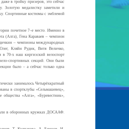
даже в тройку призеров, это сейчас
у. Золотую медалистку заметили и
вку. Спортивные костюмы с эмблемой
тории почетное 7–е место. Именно в
та (Алга), Гена Караваев – чемпион
Дядичкин – чемпионы международных
Олег, Кляйн Рудик, Витя Величко,
ли в 70-х наш киргизский велоспорт
2 вело-спортивных секций. Они были
секции было – а сейчас только одна
атически занималось Четырёхкратный
ованы в спортклубы «Сельмашевец»,
 общества «Алга», «Буревестник»,
али в оборонных кружках ДОСААФ.
иев, Т. Колпакова, А. Блинов, Н.