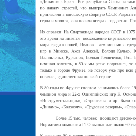
«Динамо» в Брест. Все республики Союза на таких
по накалу страстей, что выиграть Чемпионат А
пригласили в юношескую сборную СССР. Радости н
серпа и молота, она носила всегда с гордостью. По
Из справки: На Спартакиаде народов СССР в 1975 
это время начинается восхождение киргизского вел
мира среди юношей, Иванов – чемпион мира сред
игр в Минске, Ахов Алексей, Володя Калько, Ю
Васильченко, Курганов, Володя Головченко, Гена 
начинал взлетать, в 80-х мы резко поднялись, то
только в городе Фрунзе, не говоря уже про всю р
осталась, единственная по всей стране.
В 80-годы во Фрунзе спортом занимались более 19
чемпион мира и 22-х Олимпийских игр К. Осмона
«Инструментальщик», «Строитель» и др. Были с
«Динамо», «Колхозчу», «Трудовые резервы», «Спар
Более 15 тыс. человек посещают детско-юноше
Нормативы комплекса ГТО выполнили около 60 тыс
К середине 80-х годов прошлого века, среди фр