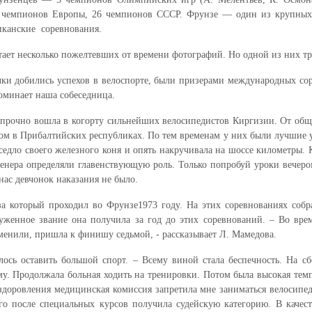
4 чемпионов Европы, 26 чемпионов СССР. Фрунзе — один из крупных 
иканские соревнования.
тает несколько пожелтевших от времени фотографий. Но одной из них т
очки добились успехов в велоспорте, были призерами международных со
оминает наша собеседница.
а прочно вошла в когорту сильнейших велосипедистов Киргизии. От об
ом в Прибалтийских республиках. По тем временам у них были лучшие 
 седло своего железного коня и опять накручивала на шоссе километры.
енера определяли главенствующую роль. Только попробуй уроки вечеро
 нас девчонок наказания не было.
 который проходил во Фрунзе1973 году. На этих соревнованиях собра
уженное звание она получила за год до этих соревнований. – Во врем
аменили, пришла к финишу седьмой, - рассказывает Л. Мамедова.
ось оставить большой спорт. – Всему виной стала беспечность. На сб
му. Продолжала больная ходить на тренировки. Потом была высокая темп
ыздоровления медицинская комиссия запретила мне заниматься велосип
го после специальных курсов получила судейскую категорию. В качест