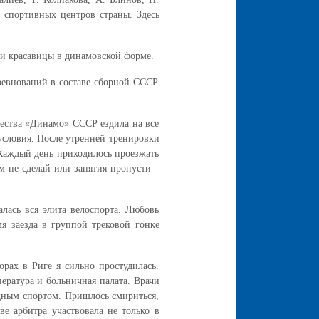
спортивных центров страны. Здесь
ри красавицы в динамовской форме.
ревнований в составе сборной СССР.
щества «Динамо» СССР ездила на все
условия. После утренней тренировки
 Каждый день приходилось проезжать
м не сделай или занятия пропусти –
лась вся элита велоспорта. Любовь
я заезда в группой трековой гонке
орах в Риге я сильно простудилась.
ература и больничная палата. Врачи
едным спортом. Пришлось смириться,
ве арбитра участвовала не только в