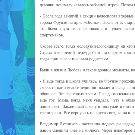
девочки поначалу казалось забавной игрой. Потом
- После года занятий в секции велоспорта впервые
города Фрунзе на приз «Весны». После этих старт
это были крупные соревнования и участвовали 
спортсменов.
Скорее всего, тогда молодую велогонщицу ни кто в
Страха и волнений перед дебютным стартом совсем
тогда принесла и показала родителям.
Были в жизни Любовь Александровны моменты, когд
- Я еще тогда в школе училась, во Фрунзе проходи
скорости один велосипедистов падает и вслед за н
обошлось без серьезных травм. Правда несколько м
еще тот. Мама, когда меня увидела, чуть в обм
однозначен. Заканчивай школу и поступай в инстит
тренировки. Все вернулась на круги своя, когда к 
Владимир Лусников - наставник подающей надежды 
папой сменили гнев на милость. Через некоторое 