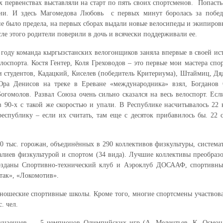
 первенствах выставляли на старт по пять своих спортсменов. Попасть 
зии. И здесь Магомедова Любовь с первых минут боролась за побед
е было предела, на первых сборах выдали новые велосипеды и экипиро
сле этого родители поверили в дочь и всячески поддерживали ее.
году команда кыргызстанских велогонщиков заняла впервые в своей ис
оспорта. Костя Гентер, Коля Греховодов – это первые мои мастера спор
и студентов, Кадацкий, Киселев (победитель Критериума), Штаймиц, 
ра Денисов на треке в Ереване «международника» взял, Богданов 
Богомолов. Развал Союза очень сильно сказался на весь велоспорт. Ес
 в 90-х с такой же скоростью и упали. В Республике насчитывалось 2
еспублику – если их считать, там еще с десяток прибавилось бы. 22 
0 тыс. горожан, объединённых в 290 коллективов физкультуры, систем
лиев физкультурой и спортом (34 вида). Лучшие коллективы преобраз
озданы Спортивно-технический клуб и Аэроклуб ДОСААФ, спортивные
так», «Локомотив».
ские спортивные школы. Кроме того, многие спортсмены участвов
. чел.
унзенцев — 5 чемпионов Олимпийских игр (А. Мелентьев, К. Осмонал