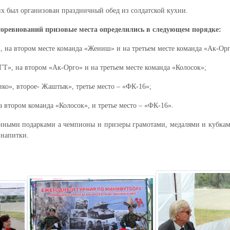
х был организован праздничный обед из солдатской кухни.
соревнований призовые места определились в следующем порядке:
Т», на втором месте команда «Жениш» и на третьем месте команда «Ак-Орг
НГТ», на втором «Ак-Орго» и на третьем месте команда «Колосок»;
Нико», второе- Жаштык», третье место – «ФК-16»;
на втором команда «Колосок», и третье место – «ФК-16».
нными подарками а чемпионы и призеры грамотами, медалями и кубкам
 напитки.