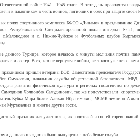
 Отечественной войне 1941—1945 годов. В этот день проводятся парад
 свечи к памятникам в честь воинов, погибших в боях при защите своей
ольных полях спортивного комплекса КФСО «Динамо» к празднованию 
омов Республиканской Специализированной школы-интернат №21, до
в с.Маловодное и с. Нижне-Чуйское и Футбольных клубов Кыргызс
анд.
тие данного Турнира, которое началось с минуты молчания почтив пам
ратьев и сестер. Всех, кто не вернулся с войны, всех кого уже нет с нами
 праздником пришли ветераны ВОВ, Заместитель председателя Государс
бек Омукеевич, начальник службы общественной безопасности МВД 
тдела развития физической культуры в регионах гос.агенства по дел
и Самудинов Чолпонбек Самудинович, так же присутствовали спортсме
адатель Кубка Мира Божев Алихан Ибрагимович, МСМК чемпион Азиатс
ан Муртазалиев и многие другие гости.
иозный праздник для участников, их родителей и гостей соревнований.
тями данного праздника были выпущены в небо белые голуби.