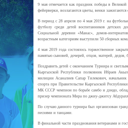
9 мая отмечается как праздник победы в Великой
фейерверки, возлагаются цветы, венки зажигаются
В период с 28 апреля по 4 мая 2019 г. на футб
футболу среди детей воспитанников детских д
Социальной деревни «Манас», домов-интернато
возрастным категориям выступили 50 сборных ком
4 мая 2019 года состоялось торжественное закры
памятью сыновей, дочерей, отцов, матерей, дедов, б
Поздравить детей с окончанием Турнира и светлым
Кыргызской Республики полковник Ибраев Акыл
милиции Асаналиев Сапар Тилекович, начальник о
спорта при Правительстве Кыргызской Республик
МК СССР чемпион по борьбе самбо и дзюдо, обл
призер чемпионата Мира по джиу-джитсу Абдурахм
По случаю данного турнира был организован гранд
песнями и танцами.
В финальной части празднования ветеранами и гос