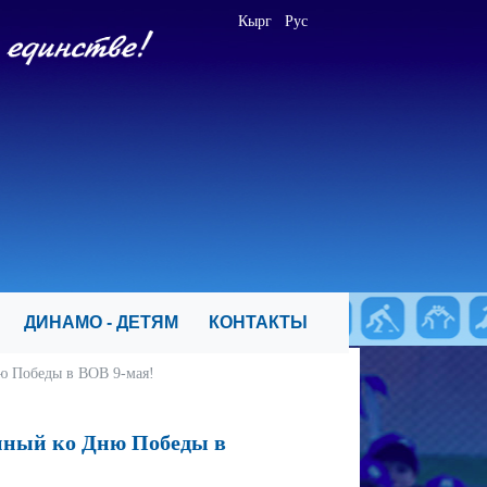
Кырг
Рус
Я
ДИНАМО - ДЕТЯМ
КОНТАКТЫ
ю Победы в ВОВ 9-мая!
нный ко Дню Победы в