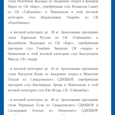
стали Изатбеков Жылдыз из Академии спорта и Кочоров
Марат из СК «Барс», серебрённым стал Исмаилов Самит
из СК «Тайманбас» и Чемпионам в этой весовой
категории стал Абдыкалыков Умарбек из СК
«Рахатбекова».
- в весовой категории до 38 кг. бронзовыми призёрами
стали Ларионов Руслан из СК «Тайманбас» и
Касымбеков Насридин из СК «Барс», серебрённым
призером стал Узакбаев Эмирхан, СК «лидер» и
Чемпионам в этой весовой категории стал Бексултанов
Максат, СК «лидер.
- в весовой категории до 42 кг. бронзовыми призерами
стали Рыскулов Ильяс из Академии спорта и Мовсесян
Тигран из Свердловского СДЮШОР, серебрённым
призером стал Бектемиров Эрнар и Чемпионам в этой
весовой категории стал Юн Игорь, СК «Тайманбас».
- в весовой категории до 46 кг. бронзовыми призерами
стали Черемных Егор из Свердловского СДЮШОР и
Сагындыков Алихан из Ленинского СДЮШОР,