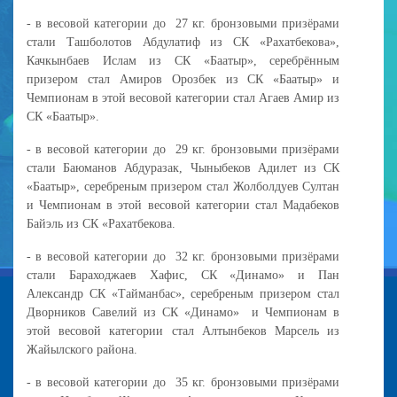
- в весовой категории до 27 кг. бронзовыми призёрами
стали Ташболотов Абдулатиф из СК «Рахатбекова»,
Качкынбаев Ислам из СК «Баатыр», серебрённым
призером стал Амиров Орозбек из СК «Баатыр» и
Чемпионам в этой весовой категории стал Агаев Амир из
СК «Баатыр».
- в весовой категории до 29 кг. бронзовыми призёрами
стали Баюманов Абдуразак, Чыныбеков Адилет из СК
«Баатыр», серебреным призером стал Жолболдуев Султан
и Чемпионам в этой весовой категории стал Мадабеков
Байэль из СК «Рахатбекова.
- в весовой категории до 32 кг. бронзовыми призёрами
стали Бараходжаев Хафис, СК «Динамо» и Пан
Александр СК «Тайманбас», серебреным призером стал
Дворников Савелий из СК «Динамо» и Чемпионам в
этой весовой категории стал Алтынбеков Марсель из
Жайылского района.
- в весовой категории до 35 кг. бронзовыми призёрами