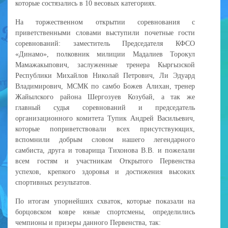
которые состязались в 10 весовых категориях.
На торжественном открытии соревнования с
приветственными словами выступили почетные гости
соревнований: заместитель Председателя КФСО
«Динамо», полковник милиции Мадалиев Торокул
Мамажакыпович, заслуженные тренера Кыргызской
Республики Михайлов Николай Петрович, Ли Эдуард
Владимирович, МСМК по самбо Божев Алихан, тренер
Жайылского района Шергозуев Козубай, а так же
главный судья соревнований и председатель
организационного комитета Тупик Андрей Васильевич,
которые поприветствовали всех присутствующих,
вспомнили добрым словом нашего легендарного
самбиста, друга и товарища Тихонова В.В. и пожелали
всем гостям и участникам Открытого Первенства
успехов, крепкого здоровья и достижения высоких
спортивных результатов.
По итогам упорнейших схваток, которые показали на
борцовском ковре юные спортсмены, определились
чемпионы и призеры данного Первенства, так: