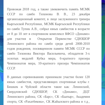
Провожая 2018 год, а также увековечить память МСМК
СССР по самбо Тихонова В. В., 23 декабря
организационный комитет, в лице заслуженного тренера
Кыргызской Республики, МСМК Кыргызской Республики
по самбо Тупик А.В., собрал юных самбистов в возрасте
от 8 до 10 лет в спортивном комплексе КФСО «Динамо»
для участия в Открытом Первенстве СДЮШОР
Ленинского района по самбо среди детей 2008-2010
годов рождения, посвященном памяти МСМК СССР по
самбо Тихонова Виктора Васильевича, обладателя 3-х
золотых медалей Кубка мира, 6-кратного призера
Чемпионатов мира, 10-кратного призера Чемпионатов
СССР.
В данных соревнованиях принимали участие более 120
юных самбистов, представляющих спортивные клубы г.
Бишкек и Чуйской области такие как: Ленинский,
Свердловский СДЮШОР, СК «Динамо», ДЦТ
Ленинского района, СК «Барс», СК «Баатыр», Академия
спорта, СК «Рахатбекова», СК Жайылского района и т.д.,