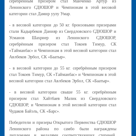
серебрённым призером стал Манченко Артур из
Ленинского СДЮШОР и Чемпионам в этой весовой
категории стал Дамир уулу Умар.
- в весовой категории до 50 кг. бронзовыми призерами
стали Кадырбеков Данияр из Свердловского СДЮШОР и
Усманов Шахриер из Ленинского СДЮШОР,
серебрённым призером стал Токоев Тимур, СК
«Тайманбас» и Чемпионам в этой весовой категории стал
Авлбеков Эрбол, СК «Баатыр».
- в весовой категории до 55 кг. серебрённым призером
стал Токоев Тимур, СК «Тайманбас» и Чемпионам в этой
весовой категории стал Авлбеков Эрбол, СК «Баатыр».
- в весовой категории свыше 55 кг. серебрённым
призером стал Хайтбаев Малик из Свердловского
СДЮШОР, и Чемпионам в этой весовой категории стал
Чудаков Байэль, СК «Барс».
Победители и призеры Открытого Первенства СДЮШОР
Ленинского района по самбо были награждены
дипломами и медалями соответствующих степеней,