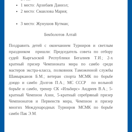
1 место: Арзибаев Даниэл;
2 место: Смаилова Мария;
3 место: Жунушов Кутман;
Бекболотов Алтай
Поздравить детей с окончанием Турниров и светлым
праздником пришли: Председатель совета по отбору
судей Кыргызской Республики Бегалиев Т.И.; 2-х
кратный призер Чемпионата мира по самбо среди
мастеров экстра-класса, полковник Таможенной службы
Шамырканов Б.М.; ветеран спорта МСМК по борьбе
дзюдо и самбо Долгов П.А.; МС СССР по вольной
борьбе и самбо, тренер СК «Ильбирс» Андреев В.А.; 5-
кратный Чемпион Азии, 5-кратный серебряный призер
Чемпионатов и Первенств мира, Чемпион и призер
многих Международных Турниров МСМК по борьбе
самбо Пак Э.М.