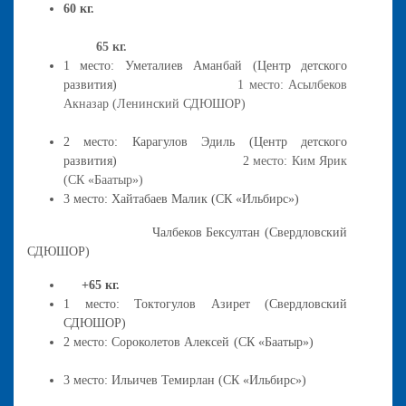
60 кг.
65 кг.
1 место: Уметалиев Аманбай (Центр детского
развития)
1 место: Асылбеков
Акназар (Ленинский СДЮШОР)
2 место: Карагулов Эдиль (Центр детского
развития)
2 место: Ким Ярик
(СК «Баатыр»)
3 место: Хайтабаев Малик (СК «Ильбирс»)
Чалбеков Бексултан (Свердловский
СДЮШОР)
+65 кг.
1 место: Токтогулов Азирет (Свердловский
СДЮШОР)
2 место: Сороколетов Алексей (СК «Баатыр»)
3 место: Ильичев Темирлан (СК «Ильбирс»)