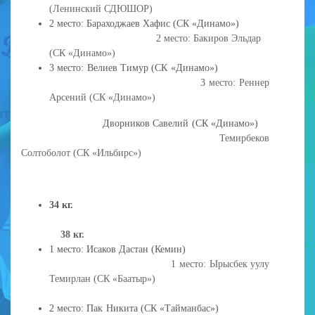
(Ленинский СДЮШОР)
2 место: Бараходжаев Хафис (СК «Динамо»)
2 место: Бакиров Эльдар
(СК «Динамо»)
3 место: Велиев Тимур (СК «Динамо»)
3
место: Реннер
Арсений (СК «Динамо»)
Дворников Савелий (СК «Динамо»)
Темирбеков
Солтоболот (СК «Ильбирс»)
34 кг.
38 кг.
1 место: Исаков Дастан (Кемин)
1 место: Ырысбек уулу
Темирлан (СК «Баатыр»)
2 место: Пак Никита (СК «Тайманбас»)