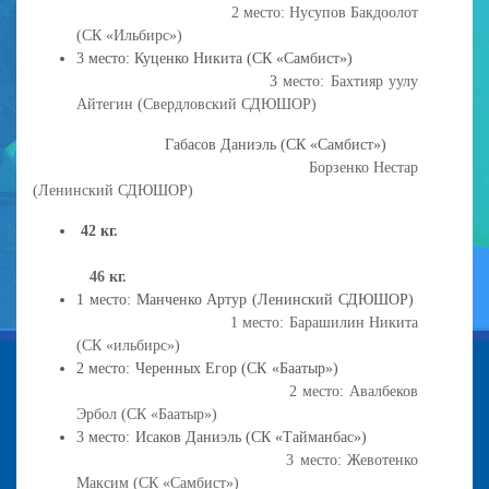
2 место: Нусупов Бакдоолот
(СК «Ильбирс»)
3 место: Куценко Никита (СК «Самбист»)
3
место: Бахтияр уулу
Айтегин (Свердловский СДЮШОР)
Габасов Даниэль (СК «Самбист»)
Борзенко Нестар
(Ленинский СДЮШОР)
42 кг.
46 кг.
1 место: Манченко Артур (Ленинский СДЮШОР)
1 место: Барашилин Никита
(СК «ильбирс»)
2 место: Черенных Егор (СК «Баатыр»)
2 место: Авалбеков
Эрбол (СК «Баатыр»)
3 место: Исаков Даниэль (СК «Тайманбас»)
3 место: Жевотенко
Максим (СК «Самбист»)