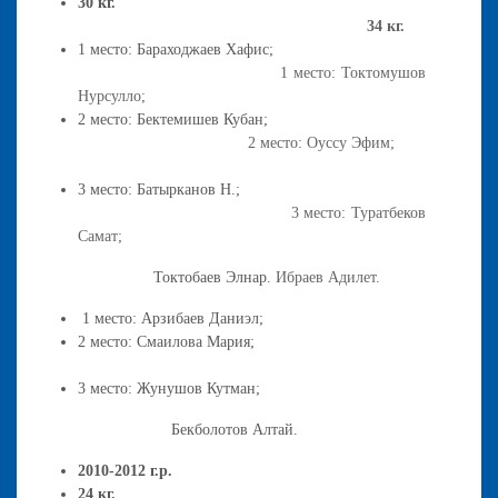
30 кг.
34 кг.
1 место: Бараходжаев Хафис;
1 место: Токтомушов
Нурсулло;
2 место: Бектемишев Кубан;
2 место: Оуссу Эфим;
3 место: Батырканов Н.;
3 место: Туратбеков
Самат;
Токтобаев Элнар.
Ибраев Адилет.
1 место: Арзибаев Даниэл;
2 место: Смаилова Мария;
3 место: Жунушов Кутман;
Бекболотов Алтай.
2010-2012 г.р.
24 кг.