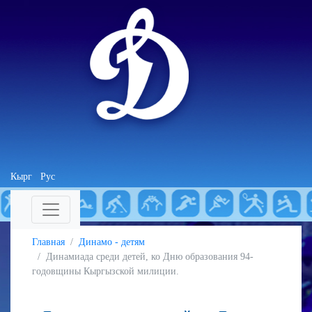
Кырг
Рус
Главная
Динамо - детям
Динамиада среди детей, ко Дню образования 94-
годовщины Кыргызской милиции.