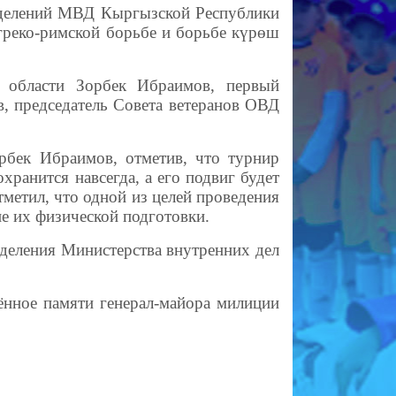
зделений МВД Кыргызской Республики
греко-римской борьбе и борьбе күрөш
й области Зорбек Ибраимов, первый
 председатель Совета ветеранов ОВД
рбек Ибраимов, отметив, что турнир
хранится навсегда, а его подвиг будет
метил, что одной из целей проведения
е их физической подготовки.
деления Министерства внутренних дел
нное памяти генерал-майора милиции