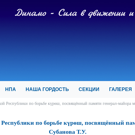
И
НПА
НАША ГОРДОСТЬ
СЕКЦИИ
ГАЛЕРЕ
й Республики по борьбе күрөш, посвящённый памяти генерал-майора м
еспублики по борьбе күрөш, посвящённый па
Субанова Т.У.