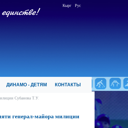
Кырг
Рус
Я
ДИНАМО - ДЕТЯМ
КОНТАКТЫ
илиции Субанова Т.У.
мяти генерал-майора милиции