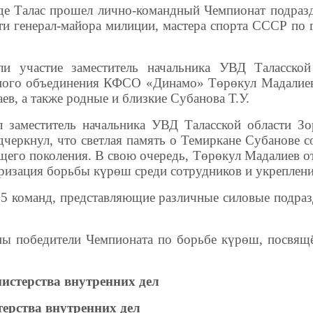
роде Талас прошел лично-командный Чемпионат подра
и генерал-майора милиции, мастера спорта СССР по 
и участие заместитель начальника УВД Таласско
нного объединения КФСО «Динамо» Төрөкул Мадалиев,
в, а также родные и близкие Субанова Т.У.
 заместитель начальника УВД Таласской области Зо
черкнул, что светлая память о Темиркане Субанове со
его поколения. В свою очередь, Төрөкул Мадалиев от
ризация борьбы күрөш среди сотрудников и укреплени
15 команд, представляющие различные силовые подраз
ны победители Чемпионата по борьбе күрөш, посвящё
истерства внутренних дел
ерства внутренних дел