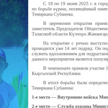
С 18 по 19 июня 2025 г. в го
по борьбе күрөш, посвящённый памят
Темиркана Субанова.
В церемонии открытия принял
заместитель Председателя Обществе
Таласской области Күлчоро Жамангарае
На открытии с речью выступил
проводится уже 14 лет подряд. Он под
служить вдохновением для подрастающ
данного мероприятия является популя
В чемпионате приняли участие 
Кыргызской Республики.
В итоге борьбы были определе
Темиркана Субанова:
1-е место — Внутренние войска Мин
2-е место — Служба охраны Минист