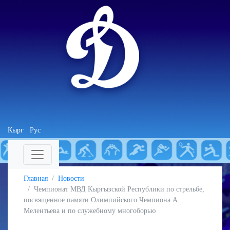
Кырг
Рус
Главная
Новости
Чемпионат МВД Кыргызской Республики по стрельбе,
посвященное памяти Олимпийского Чемпиона А.
Мелентьева и по служебному многоборью