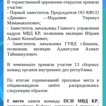
В торжественной церемонии открытия приняли
участие:
- Первый заместитель Председателя ОО КФСО
«Динамо» —Мадалиев Төрөкул
Мамажакыпович;
- Заместитель начальника Главного управления
кадров МВД КР, полковник милиции Ибраев
Азамат Конокбаевич;
- Заместитель начальника ГУВД г.Бишкек,
полковник милиции Аджигулов Азамат
Тайманкулович.
В чемпионате приняли участие 13 сборных
команд органов внутренних дел республики.
По итогам соревнований призовые места в
общекомандном зачёте распределились
следующим образом:
I место
заняла команда
ПСН МВД КР
,