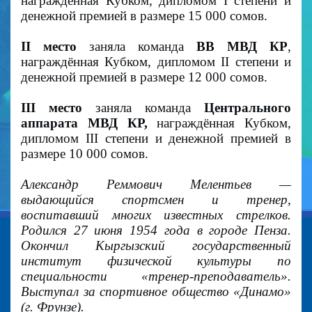
награждённая Кубком, дипломом I степени и
денежной премией в размере 15 000 сомов.
II место
заняла команда
ВВ МВД КР
,
награждённая Кубком, дипломом II степени и
денежной премией в размере 12 000 сомов.
III место
заняла команда
Центрального
аппарата МВД КР,
награждённая Кубком,
дипломом III степени и денежной премией в
размере 10 000 сомов.
Александр Реммович Мелентьев —
выдающийся спортсмен и тренер,
воспитавший многих известных стрелков.
Родился 27 июня 1954 года в городе Пенза.
Окончил Кыргызский государственный
институт физической культуры по
специальности «тренер-преподаватель».
Выступал за спортивное общество «Динамо»
(г. Фрунзе).